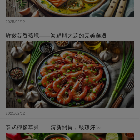
2025/02/12
鮮嫩蒜香蒸蝦——海鮮與大蒜的完美邂逅
2025/02/12
泰式檸檬草雞——清新開胃，酸辣好味