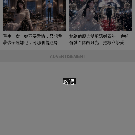
重生一次，她不要愛情，只想帶
她為他廢去雙腿隱婚四年，他卻
著孩子遠離他，可那個曾經冷漠
偏愛全隊白月光，把救命摯愛當
的男人，一次次將她逼入懷中...
成畢生負擔
ADVERTISEMENT
略過