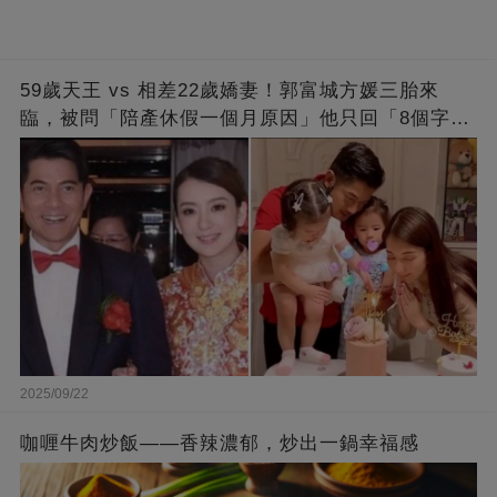
59歲天王 vs 相差22歲嬌妻！郭富城方媛三胎來
臨，被問「陪產休假一個月原因」他只回「8個字」
被贊爆
2025/09/22
咖喱牛肉炒飯——香辣濃郁，炒出一鍋幸福感