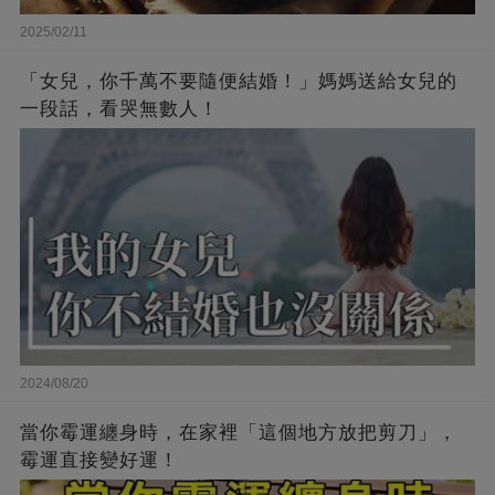
2025/02/11
「女兒，你千萬不要隨便結婚！」媽媽送給女兒的
一段話，看哭無數人！
2024/08/20
當你霉運纏身時，在家裡「這個地方放把剪刀」，
霉運直接變好運！