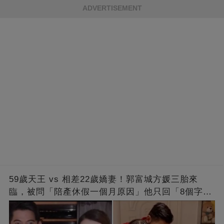
ADVERTISEMENT
59歲天王 vs 相差22歲嬌妻！郭富城方媛三胎來
臨，被問「陪產休假一個月原因」他只回「8個字」
被贊爆