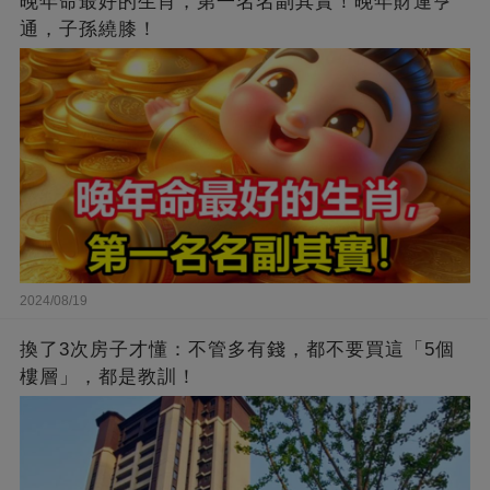
晚年命最好的生肖，第一名名副其實！晚年財運亨
通，子孫繞膝！
2024/08/19
換了3次房子才懂：不管多有錢，都不要買這「5個
樓層」，都是教訓！