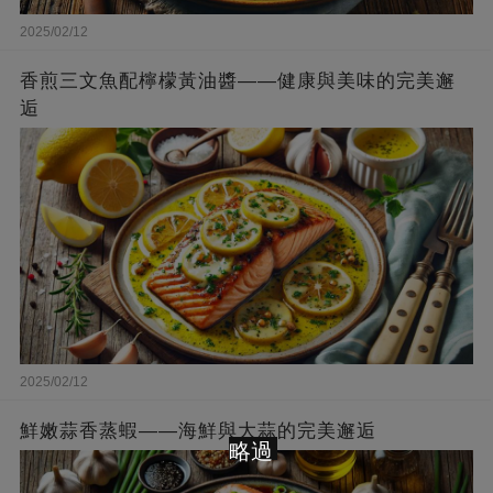
2025/02/12
香煎三文魚配檸檬黃油醬——健康與美味的完美邂
逅
2025/02/12
鮮嫩蒜香蒸蝦——海鮮與大蒜的完美邂逅
略過