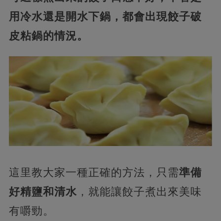
用冷水還是開水下鍋，都會出現餃子破
皮粘鍋的情況。
這里教大家一種正確的方法，只需
準備
好精鹽和清水
，就能讓餃子煮出來美味
有嚼勁。