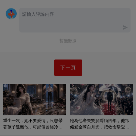
暫無數據
下一頁
重生一次，她不要愛情，只想帶
她為他廢去雙腿隱婚四年，他卻
著孩子遠離他，可那個曾經冷漠
偏愛全隊白月光，把救命摯愛當
的男人，一次次將她逼入懷中...
成畢生負擔