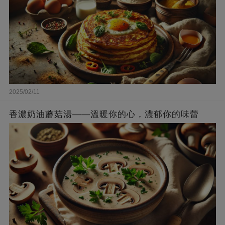
2025/02/11
香濃奶油蘑菇湯——溫暖你的心，濃郁你的味蕾