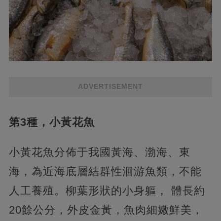
ADVERTISEMENT
第3種，小黃花魚
小黃花魚分佈于我國黃海、渤海、東
海，為近海底層結群性洄游魚類，不能
人工養殖。柳葉形狀的小身軀， 體長約
20餘公分，外皮金黃，魚肉細嫩鮮美，