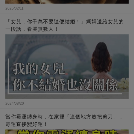
2025/02/11
「女兒，你千萬不要隨便結婚！」媽媽送給女兒的
一段話，看哭無數人！
2024/08/20
當你霉運纏身時，在家裡「這個地方放把剪刀」，
霉運直接變好運！