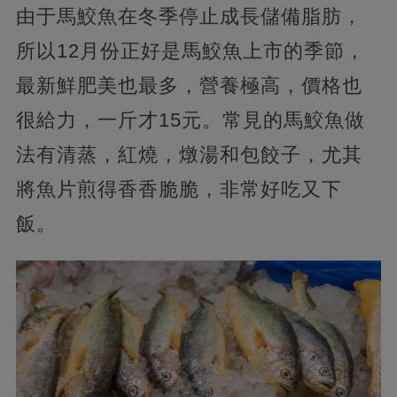
由于馬鮫魚在冬季停止成長儲備脂肪，
所以12月份正好是馬鮫魚上市的季節，
最新鮮肥美也最多，營養極高，價格也
很給力，一斤才15元。常見的馬鮫魚做
法有清蒸，紅燒，燉湯和包餃子，尤其
將魚片煎得香香脆脆，非常好吃又下
飯。