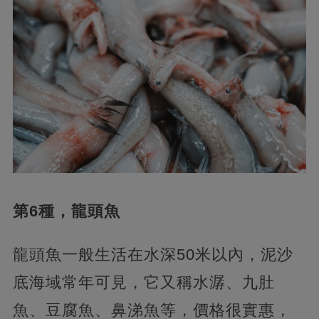
第6種，龍頭魚
龍頭魚一般生活在水深50米以內，泥沙
底海域常年可見，它又稱水潺、九肚
魚、豆腐魚、鼻涕魚等，價格很實惠，