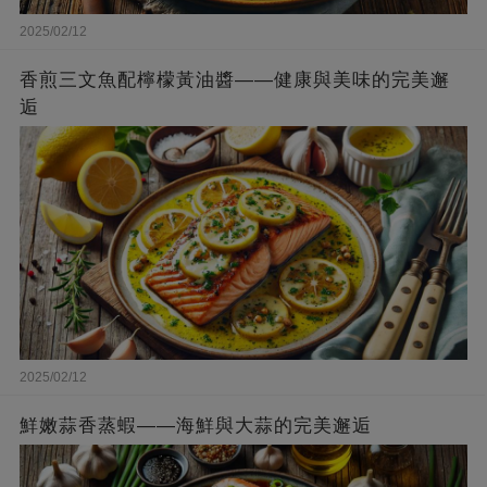
2025/02/12
香煎三文魚配檸檬黃油醬——健康與美味的完美邂
逅
2025/02/12
鮮嫩蒜香蒸蝦——海鮮與大蒜的完美邂逅