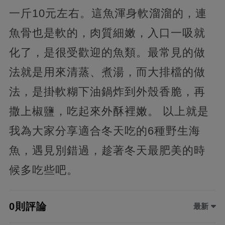
一斤10元左右。這魚渾身軟溜溜的，連
魚骨也是軟的，肉質細嫩，入口一吸就
化了，是很受歡迎的魚類。最常見的做
法就是用來清蒸、煮湯，而大排檔的做
法，是掛軟糊下油鍋炸到外殼香脆，再
撒上椒鹽，吃起來外酥裡嫩。 以上就是
我為大家分享適合冬天吃的6種野生海
魚，遇見別錯過，趁著冬天最肥美的時
候多吃些吧。
0則評論
最新