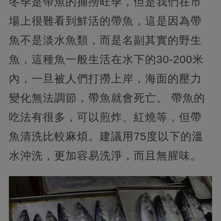
冬季是帶魚的捕撈旺季，但是我們在市
場上很難看到鮮活的帶魚，這是因為帶
魚不是淡水魚類，而是名副其實的野生
魚，這種魚一般生活在水下的30-200米
內，一旦被人們打撈上岸，海面的壓力
變化無法調節，帶魚就會死亡。 帶魚的
吃法有很多，可以煎炸、紅燒等，但帶
魚清洗比較麻煩。建議用75度以下的溫
水沖洗，更加容易洗淨，而且無腥味。