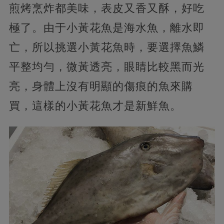
煎烤烹炸都美味，表皮又香又酥，好吃
極了。由于小黃花魚是海水魚，離水即
亡，所以挑選小黃花魚時，要選擇魚鱗
平整均勻，微黃透亮，眼睛比較黑而光
亮，身體上沒有明顯的傷痕的魚來購
買，這樣的小黃花魚才是新鮮魚。