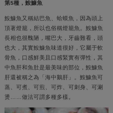
第5種，鮟鱇魚
鮟鱇魚又稱結巴魚、蛤蟆魚，因為頭上
頂著燈籠，所以也俗稱燈籠魚。鮟鱇魚
長相也很醜陋，嘴巴大，牙齒難看，頭
也大，其實鮟鱇魚味道很好，它屬于軟
骨魚，口感鮮美且口感緊實有彈性，其
中魚肝和魚肚是最美味的部位，鮟鱇魚
肝還被稱之為「海中鵝肝」。鮟鱇魚可
蒸、可煮、可煎、可炸、可刺身、可涮
燙……做法可謂多種多樣。