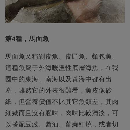
第4種，馬面魚
馬面魚又稱剝皮魚、皮匠魚、麵包魚。
這種魚屬于外海暖溫性底層海魚，在我
國中的東海、南海以及黃海中都有出
產，雖然它的外表很難看，魚皮像砂
紙，但營養價值不比其它魚類差，其肉
細嫩而且沒有腥味，肉味比較清淡，可
以搭配豆豉、醬油、薑蒜紅燒，或者切