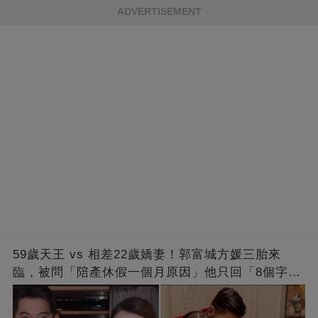
ADVERTISEMENT
59歲天王 vs 相差22歲嬌妻！郭富城方媛三胎來
臨，被問「陪產休假一個月原因」他只回「8個字」
被贊爆