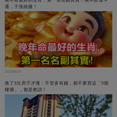
晚年命最好的生肖，第一名名副其實！晚年財運亨
通，子孫繞膝！
2024/08/19
換了3次房子才懂：不管多有錢，都不要買這「5個
樓層」，都是教訓！