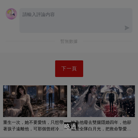
暫無數據
下一頁
重生一次，她不要愛情，只想帶
她為他廢去雙腿隱婚四年，他卻
略過
著孩子遠離他，可那個曾經冷漠
偏愛全隊白月光，把救命摯愛當
的男人，一次次將她逼入懷中...
成畢生負擔