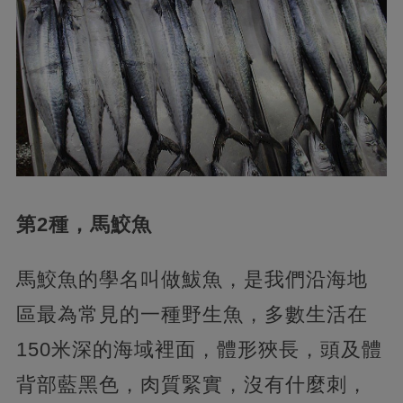
第2種，馬鮫魚
馬鮫魚的學名叫做鮁魚，是我們沿海地
區最為常見的一種野生魚，多數生活在
150米深的海域裡面，體形狹長，頭及體
背部藍黑色，肉質緊實，沒有什麼刺，