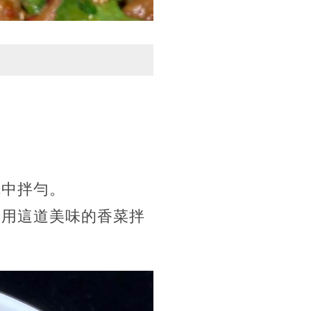
碗中拌勻。
享用這道美味的香菜拌