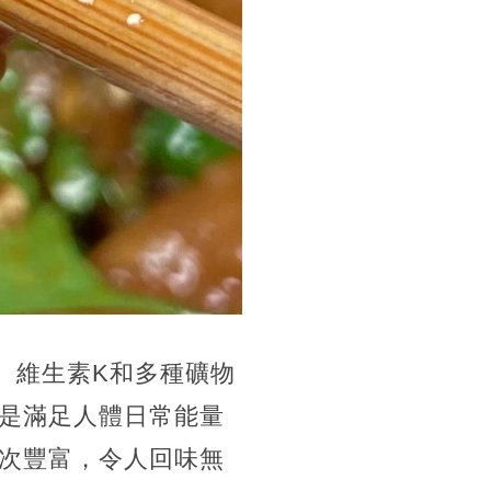
、維生素K和多種礦物
是滿足人體日常能量
次豐富，令人回味無