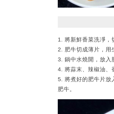
1. 將新鮮香菜洗凈
2. 肥牛切成薄片，
3. 鍋中水燒開，放
4. 將蒜末、辣椒油
5. 將煮好的肥牛片
肥牛。