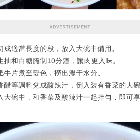
ADVERTISEMENT
，切成適當長度的段，放入大碗中備用。
用生抽和白糖腌制10分鐘，讓肉更入味。
入肥牛片煮至變色，撈出瀝干水分。
、香醋等調料兌成酸辣汁，倒入裝有香菜的大
放入大碗中，和香菜及酸辣汁一起拌勻，即可