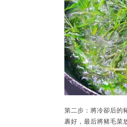
第二步：將冷卻后的
裹好，最后將豬毛菜