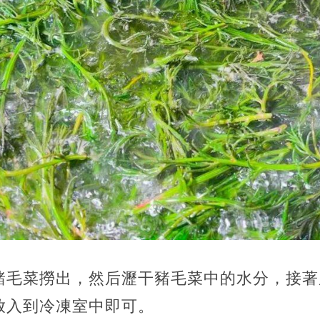
豬毛菜撈出，然后瀝干豬毛菜中的水分，接著
放入到冷凍室中即可。