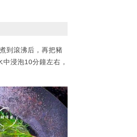
煮到滾沸后，再把豬
中浸泡10分鐘左右，