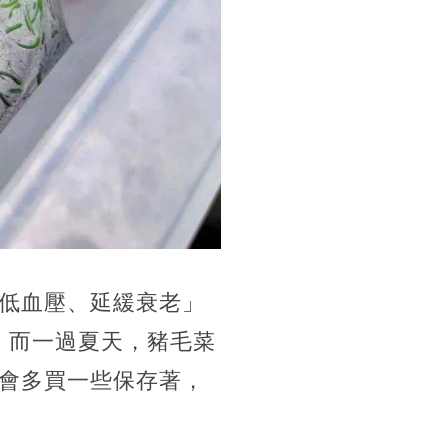
低血壓、延緩衰老」
！而一過夏天，豬毛菜
會多買一些保存著，