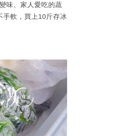
變味、家人愛吃的蔬
手軟，買上10斤存冰