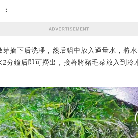
】：
ADVERTISEMENT
嫩芽摘下后洗凈，然后鍋中放入適量水，將水
水2分鐘后即可撈出，接著將豬毛菜放入到冷水
。