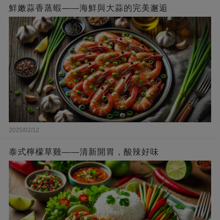
鮮嫩蒜香蒸蝦——海鮮與大蒜的完美邂逅
2025/02/12
泰式檸檬草雞——清新開胃，酸辣好味