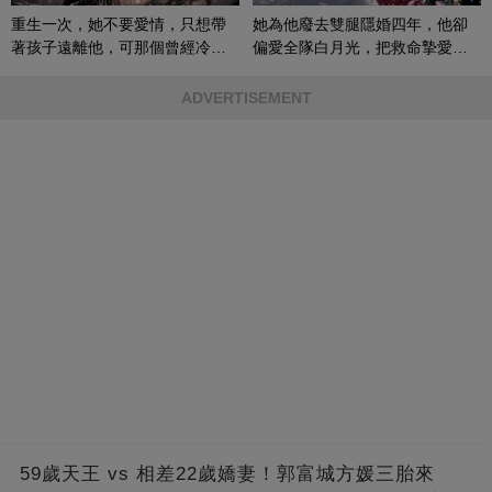
重生一次，她不要愛情，只想帶
她為他廢去雙腿隱婚四年，他卻
著孩子遠離他，可那個曾經冷漠
偏愛全隊白月光，把救命摯愛當
的男人，一次次將她逼入懷中...
成畢生負擔
ADVERTISEMENT
59歲天王 vs 相差22歲嬌妻！郭富城方媛三胎來