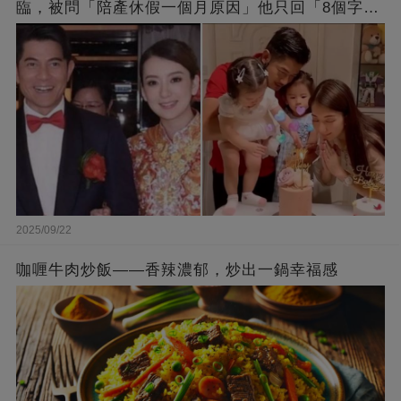
臨，被問「陪產休假一個月原因」他只回「8個字」
被贊爆
2025/09/22
咖喱牛肉炒飯——香辣濃郁，炒出一鍋幸福感