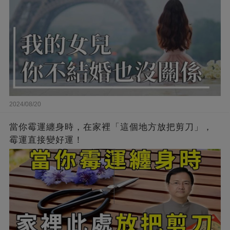
2024/08/20
當你霉運纏身時，在家裡「這個地方放把剪刀」，
霉運直接變好運！