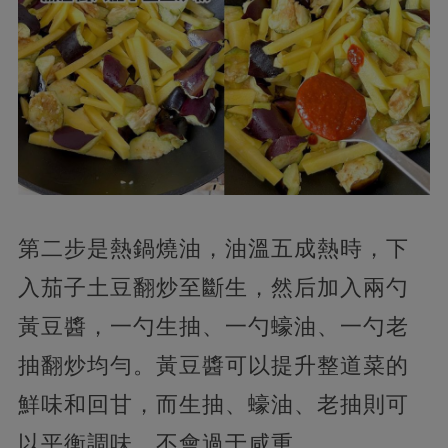
第二步是熱鍋燒油，油溫五成熱時，下
入茄子土豆翻炒至斷生，然后加入兩勺
黃豆醬，一勺生抽、一勺蠔油、一勺老
抽翻炒均勻。黃豆醬可以提升整道菜的
鮮味和回甘，而生抽、蠔油、老抽則可
以平衡調味，不會過于咸重。