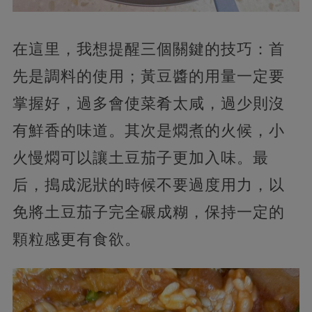
在這里，我想提醒三個關鍵的技巧：首
先是調料的使用；黃豆醬的用量一定要
掌握好，過多會使菜肴太咸，過少則沒
有鮮香的味道。其次是燜煮的火候，小
火慢燜可以讓土豆茄子更加入味。最
后，搗成泥狀的時候不要過度用力，以
免將土豆茄子完全碾成糊，保持一定的
顆粒感更有食欲。