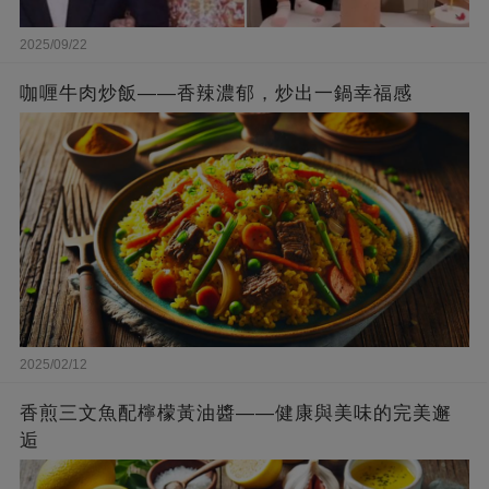
2025/09/22
咖喱牛肉炒飯——香辣濃郁，炒出一鍋幸福感
2025/02/12
香煎三文魚配檸檬黃油醬——健康與美味的完美邂
逅