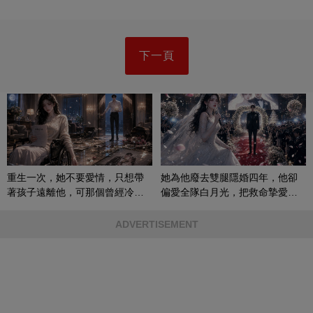
下一頁
重生一次，她不要愛情，只想帶
她為他廢去雙腿隱婚四年，他卻
著孩子遠離他，可那個曾經冷漠
偏愛全隊白月光，把救命摯愛當
的男人，一次次將她逼入懷中...
成畢生負擔
ADVERTISEMENT