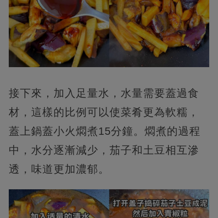
接下來，加入足量水，水量需要蓋過食
材，這樣的比例可以使菜肴更為軟糯，
蓋上鍋蓋小火燜煮15分鐘。燜煮的過程
中，水分逐漸減少，茄子和土豆相互滲
透，味道更加濃郁。