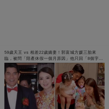
59歲天王 vs 相差22歲嬌妻！郭富城方媛三胎來
臨，被問「陪產休假一個月原因」他只回「8個字」
被贊爆