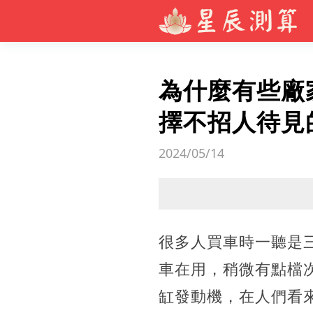
為什麼有些廠
擇不招人待見
2024/05/14
很多人買車時一聽是
車在用，稍微有點檔
缸發動機，在人們看