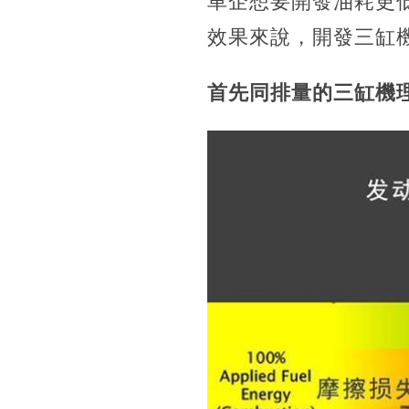
車企想要開發油耗更
效果來說，開發三缸
首先同排量的三缸機