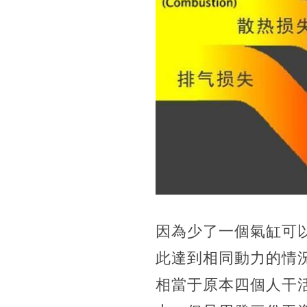
因為少了一個氣缸可
此達到相同動力的情
相當于原本四個人干