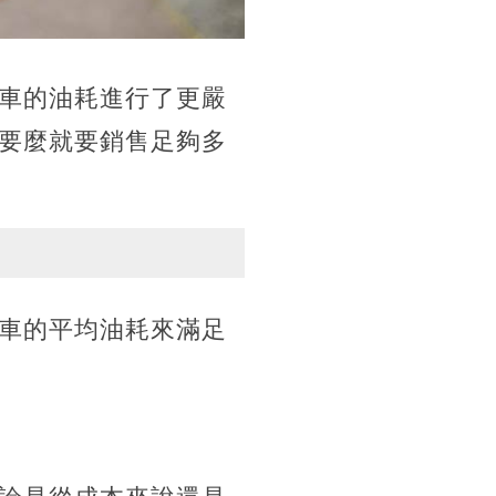
車的油耗進行了更嚴
要麼就要銷售足夠多
車的平均油耗來滿足