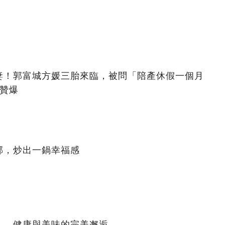
歲嬌妻！郭富城方媛三胎來臨，被問「陪產休假一個月
被贊爆
郁，炒出一鍋幸福感
——健康與美味的完美邂逅