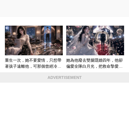
重生一次，她不要愛情，只想帶
她為他廢去雙腿隱婚四年，他卻
著孩子遠離他，可那個曾經冷漠
偏愛全隊白月光，把救命摯愛當
的男人，一次次將她逼入懷中...
成畢生負擔
ADVERTISEMENT