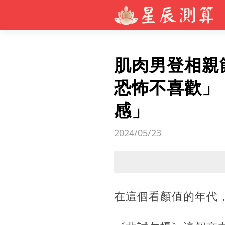
肌肉男登相親
恐怖不喜歡」
感」
2024/05/23
在這個看顏值的年代