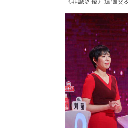
《非誠勿擾》這個交