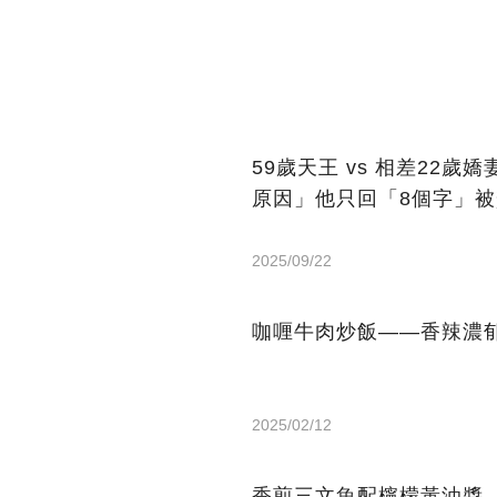
59歲天王 vs 相差22
原因」他只回「8個字」
2025/09/22
咖喱牛肉炒飯——香辣濃
2025/02/12
香煎三文魚配檸檬黃油醬