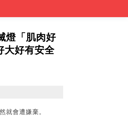
滅燈「肌肉好
好大好有安全
然就會遭嫌棄。