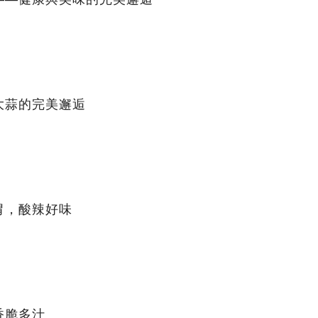
大蒜的完美邂逅
胃，酸辣好味
香脆多汁