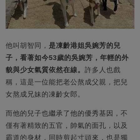
他叫胡智同，
是凍齡港姐吳婉芳的兒
子，看著如今53歲的吳婉芳，年輕的外
貌與少女氣質依然在線。
許多人也戲
稱，這是一位能把老公熬成父親，把兒
女熬成兄妹的凍齡女郎。
而他的兒子也繼承了他的優秀基因，不
僅有著精致的五官，帥氣的面孔，以及
霸道的身材，同時剪起寸頭來，也是獨