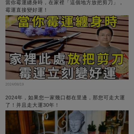
當你霉運纏身時，在家裡「這個地方放把剪刀」，
霉運直接變好運！
2024/08/19
2024年，如果您一家幾口都在里邊，那您可走大運
了！并且走大運30年！