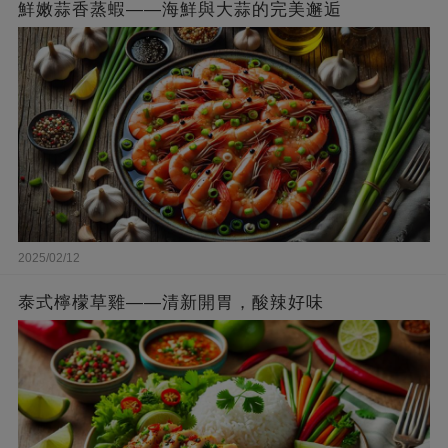
鮮嫩蒜香蒸蝦——海鮮與大蒜的完美邂逅
2025/02/12
泰式檸檬草雞——清新開胃，酸辣好味