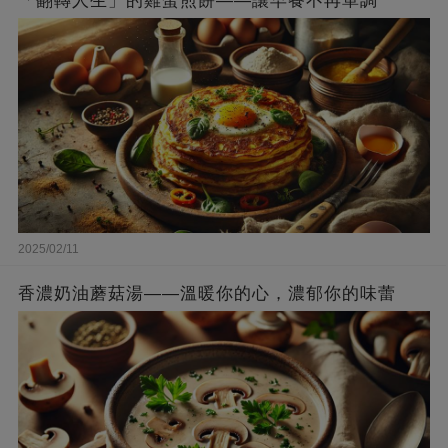
「翻轉人生」的雞蛋煎餅——讓早餐不再單調
2025/02/11
香濃奶油蘑菇湯——溫暖你的心，濃郁你的味蕾