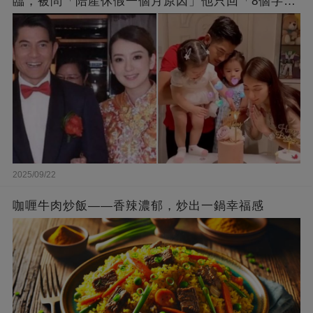
臨，被問「陪產休假一個月原因」他只回「8個字」
被贊爆
2025/09/22
咖喱牛肉炒飯——香辣濃郁，炒出一鍋幸福感