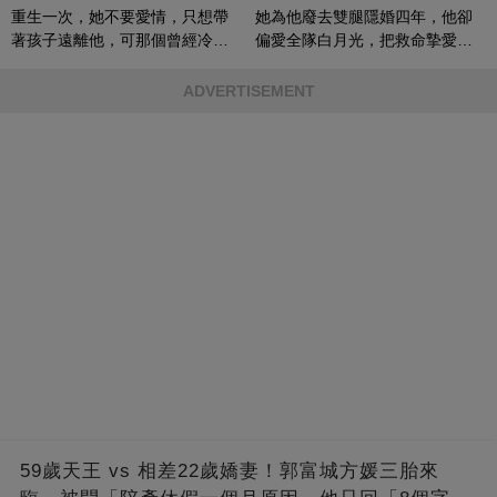
重生一次，她不要愛情，只想帶
她為他廢去雙腿隱婚四年，他卻
著孩子遠離他，可那個曾經冷漠
偏愛全隊白月光，把救命摯愛當
的男人，一次次將她逼入懷中...
成畢生負擔
ADVERTISEMENT
59歲天王 vs 相差22歲嬌妻！郭富城方媛三胎來