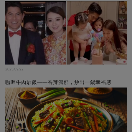
被贊爆
2025/09/22
咖喱牛肉炒飯——香辣濃郁，炒出一鍋幸福感