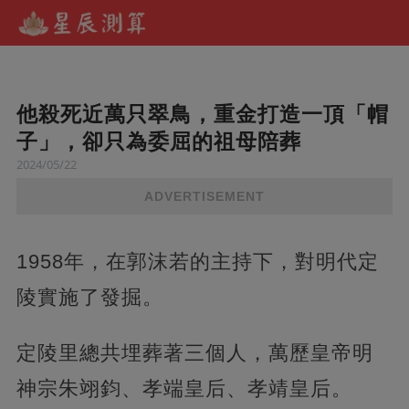
他殺死近萬只翠鳥，重金打造一頂「帽
子」，卻只為委屈的祖母陪葬
2024/05/22
ADVERTISEMENT
1958年，在郭沫若的主持下，對明代定
陵實施了發掘。
定陵里總共埋葬著三個人，萬歷皇帝明
神宗朱翊鈞、孝端皇后、孝靖皇后。