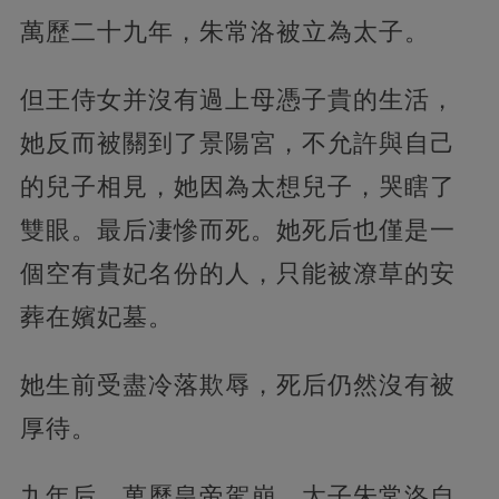
萬歷二十九年，朱常洛被立為太子。
但王侍女并沒有過上母憑子貴的生活，
她反而被關到了景陽宮，不允許與自己
的兒子相見，她因為太想兒子，哭瞎了
雙眼。最后凄慘而死。她死后也僅是一
個空有貴妃名份的人，只能被潦草的安
葬在嬪妃墓。
她生前受盡冷落欺辱，死后仍然沒有被
厚待。
九年后，萬歷皇帝駕崩，太子朱常洛自