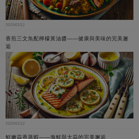
2025/02/12
香煎三文魚配檸檬黃油醬——健康與美味的完美邂
逅
2025/02/12
鮮嫩蒜香蒸蝦——海鮮與大蒜的完美邂逅