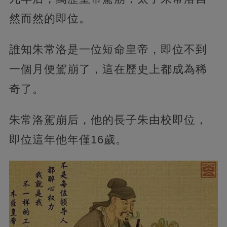
然而然的即位。
誰知朱常洛是一位短命皇帝，即位不到
一個月便駕崩了，這在歷史上都成為稀
奇了。
朱常洛駕崩后，他的長子朱由校即位，
即位這年他年僅16歲。