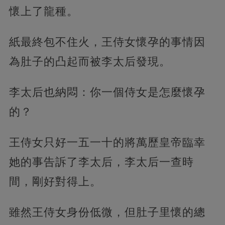
懷上了龍種。
紙最終包不住火，王侍女懷孕的事情因
為肚子的凸起而被李太后發現。
李太后也納悶：你一個侍女是怎麼懷孕
的？
王侍女只好一五一十的將萬歷皇帝臨幸
她的事告訴了李太后，李太后一查時
間，剛好對得上。
雖然王侍女身份低微，但肚子里懷的總