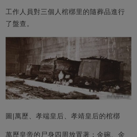
工作人員對三個人棺槨里的隨葬品進行
了盤查。
圖|萬歷、孝端皇后、孝靖皇后的棺槨
萬歷皇帝的尸身四周放置著：金碗、金