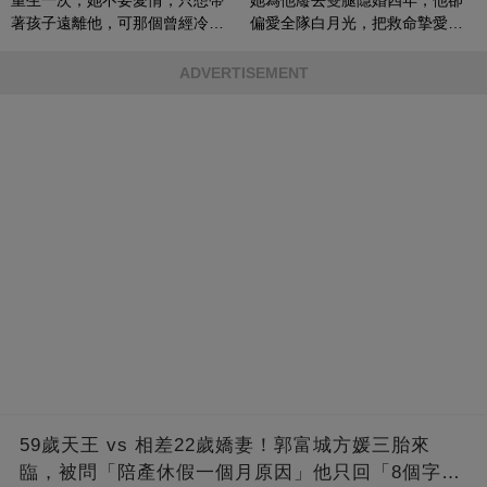
重生一次，她不要愛情，只想帶
她為他廢去雙腿隱婚四年，他卻
著孩子遠離他，可那個曾經冷漠
偏愛全隊白月光，把救命摯愛當
的男人，一次次將她逼入懷中...
成畢生負擔
ADVERTISEMENT
59歲天王 vs 相差22歲嬌妻！郭富城方媛三胎來
臨，被問「陪產休假一個月原因」他只回「8個字」