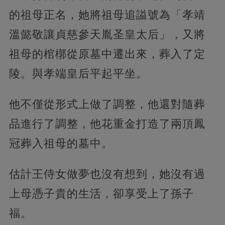
的祖母正名，她將祖母追謚號為「孝靖
溫懿敬讓貞慈參天胤圣皇太后」，又將
祖母的棺槨從原墓中遷出來，葬入了定
陵。與孝端皇后平起平坐。
他不僅從形式上做了調整，他還對隨葬
品進行了調整，他花重金打造了兩頂鳳
冠葬入祖母的墓中。
估計王侍女做夢也沒有想到，她沒有過
上母憑子貴的生活，卻享受上了孫子
福。