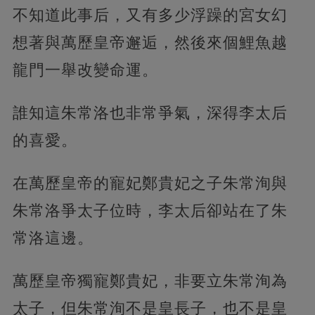
不知道此事后，又有多少浮躁的宮女幻
想著與萬歷皇帝邂逅，然後來個鯉魚越
龍門一舉改變命運。
誰知這朱常洛也非常爭氣，深得李太后
的喜愛。
在萬歷皇帝的寵妃鄭貴妃之子朱常洵與
朱常洛爭太子位時，李太后卻站在了朱
常洛這邊。
萬歷皇帝獨寵鄭貴妃，非要立朱常洵為
太子，但朱常洵不是皇長子，也不是皇