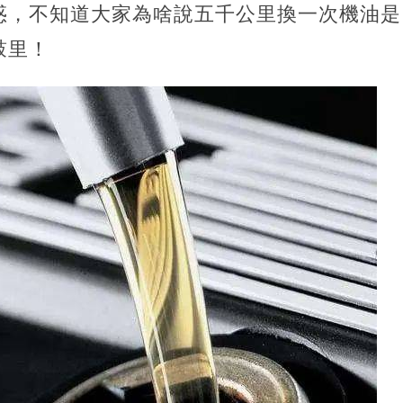
惑，不知道大家為啥說五千公里換一次機油是
蒙在鼓里！