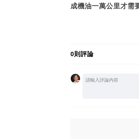
成機油一萬公
0則評論