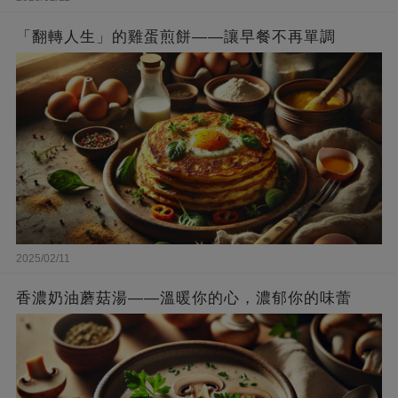
「翻轉人生」的雞蛋煎餅——讓早餐不再單調
2025/02/11
香濃奶油蘑菇湯——溫暖你的心，濃郁你的味蕾