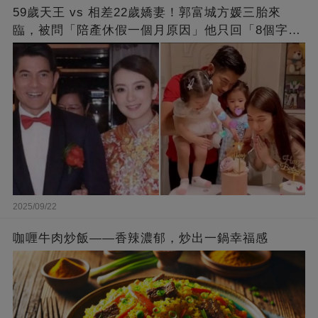
59歲天王 vs 相差22歲嬌妻！郭富城方媛三胎來
臨，被問「陪產休假一個月原因」他只回「8個字」
被贊爆
2025/09/22
咖喱牛肉炒飯——香辣濃郁，炒出一鍋幸福感