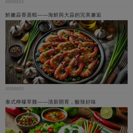
2025/02/12
鮮嫩蒜香蒸蝦——海鮮與大蒜的完美邂逅
2025/02/12
泰式檸檬草雞——清新開胃，酸辣好味