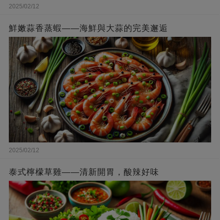
2025/02/12
鮮嫩蒜香蒸蝦——海鮮與大蒜的完美邂逅
2025/02/12
泰式檸檬草雞——清新開胃，酸辣好味