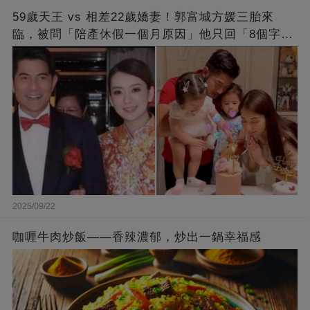
59歲天王 vs 相差22歲嬌妻！郭富城方媛三胎來
臨，被問「陪產休假一個月原因」他只回「8個字」
被贊爆
2025/09/22
咖喱牛肉炒飯——香辣濃郁，炒出一鍋幸福感