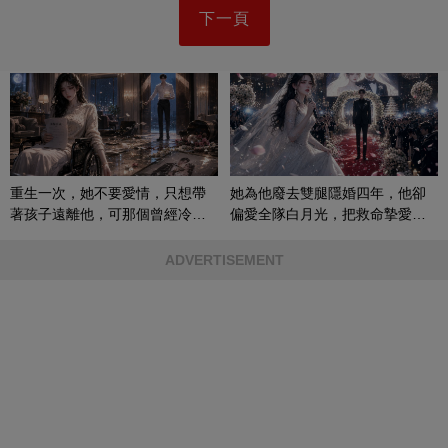
下一頁
重生一次，她不要愛情，只想帶
她為他廢去雙腿隱婚四年，他卻
著孩子遠離他，可那個曾經冷漠
偏愛全隊白月光，把救命摯愛當
的男人，一次次將她逼入懷中...
成畢生負擔
ADVERTISEMENT