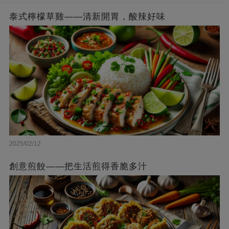
泰式檸檬草雞——清新開胃，酸辣好味
2025/02/12
創意煎餃——把生活煎得香脆多汁