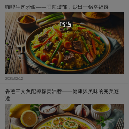
咖喱牛肉炒飯——香辣濃郁，炒出一鍋幸福感
略過
2025/02/12
香煎三文魚配檸檬黃油醬——健康與美味的完美邂
逅