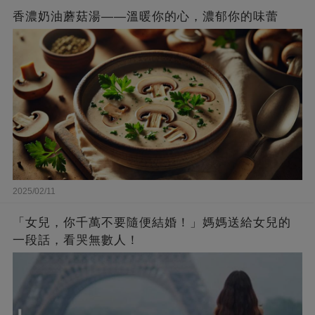
香濃奶油蘑菇湯——溫暖你的心，濃郁你的味蕾
2025/02/11
「女兒，你千萬不要隨便結婚！」媽媽送給女兒的
一段話，看哭無數人！