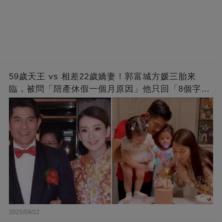
59歲天王 vs 相差22歲嬌妻！郭富城方媛三胎來
臨，被問「陪產休假一個月原因」他只回「8個字」
被贊爆
2025/09/22