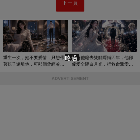
下一頁
略過
重生一次，她不要愛情，只想帶
她為他廢去雙腿隱婚四年，他卻
著孩子遠離他，可那個曾經冷漠
偏愛全隊白月光，把救命摯愛當
的男人，一次次將她逼入懷中...
成畢生負擔
ADVERTISEMENT