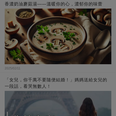
香濃奶油蘑菇湯——溫暖你的心，濃郁你的味蕾
2025/02/11
「女兒，你千萬不要隨便結婚！」媽媽送給女兒的
一段話，看哭無數人！