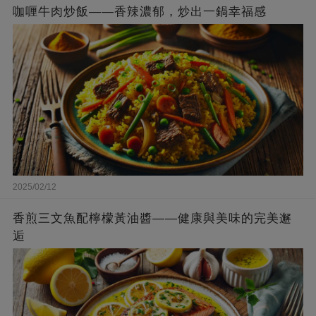
咖喱牛肉炒飯——香辣濃郁，炒出一鍋幸福感
2025/02/12
香煎三文魚配檸檬黃油醬——健康與美味的完美邂
逅