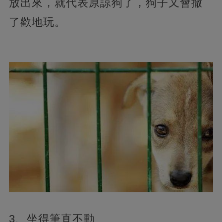
放出來，就代表原諒狗了，狗子又會撒
了歡地玩。
3、坐得筆直不動