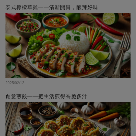
泰式檸檬草雞——清新開胃，酸辣好味
2025/02/12
創意煎餃——把生活煎得香脆多汁