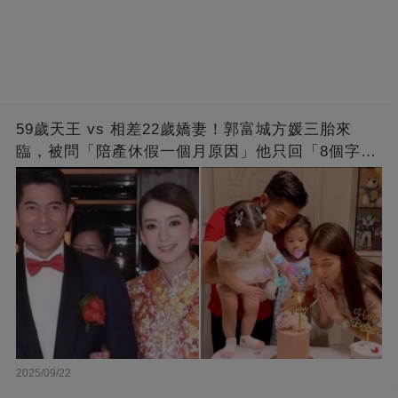
59歲天王 vs 相差22歲嬌妻！郭富城方媛三胎來
臨，被問「陪產休假一個月原因」他只回「8個字」
被贊爆
2025/09/22