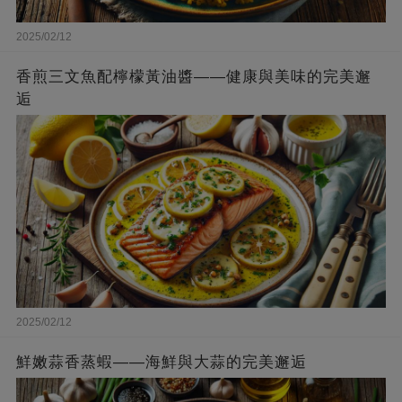
2025/02/12
香煎三文魚配檸檬黃油醬——健康與美味的完美邂
逅
2025/02/12
鮮嫩蒜香蒸蝦——海鮮與大蒜的完美邂逅