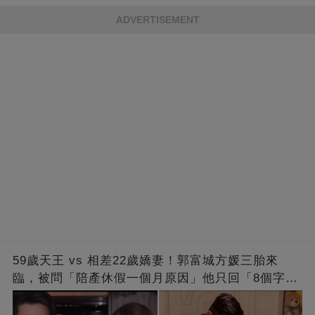
的男人，一次次將她逼入懷中...
成畢生負擔
ADVERTISEMENT
59歲天王 vs 相差22歲嬌妻！郭富城方媛三胎來
臨，被問「陪產休假一個月原因」他只回「8個字」
被贊爆