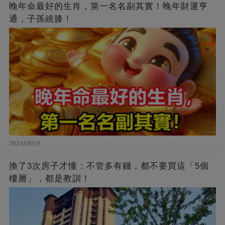
晚年命最好的生肖，第一名名副其實！晚年財運亨
通，子孫繞膝！
2024/08/19
換了3次房子才懂：不管多有錢，都不要買這「5個
樓層」，都是教訓！