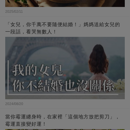
2025/02/11
「女兒，你千萬不要隨便結婚！」媽媽送給女兒的
一段話，看哭無數人！
2024/08/20
當你霉運纏身時，在家裡「這個地方放把剪刀」，
霉運直接變好運！