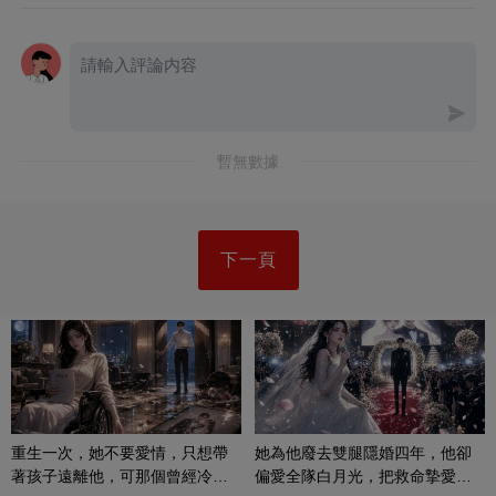
暫無數據
下一頁
重生一次，她不要愛情，只想帶
她為他廢去雙腿隱婚四年，他卻
著孩子遠離他，可那個曾經冷漠
偏愛全隊白月光，把救命摯愛當