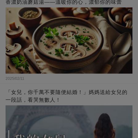
香濃奶油蘑菇湯——溫暖你的心，濃郁你的味蕾
2025/02/11
「女兒，你千萬不要隨便結婚！」媽媽送給女兒的
一段話，看哭無數人！