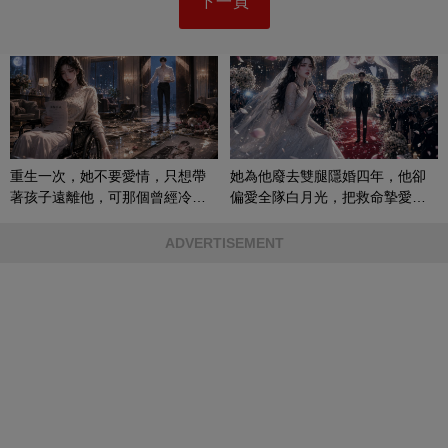
下一頁
重生一次，她不要愛情，只想帶
她為他廢去雙腿隱婚四年，他卻
著孩子遠離他，可那個曾經冷漠
偏愛全隊白月光，把救命摯愛當
的男人，一次次將她逼入懷中...
成畢生負擔
ADVERTISEMENT