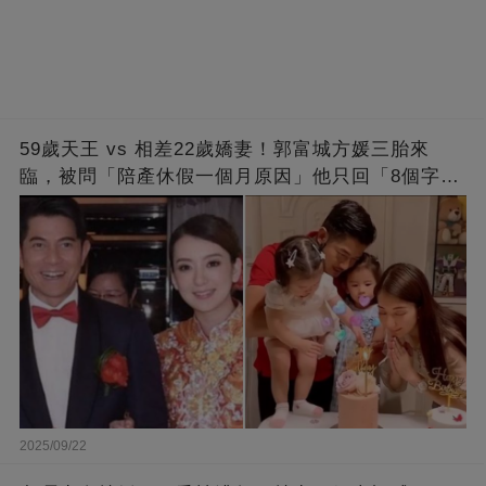
59歲天王 vs 相差22歲嬌妻！郭富城方媛三胎來
臨，被問「陪產休假一個月原因」他只回「8個字」
被贊爆
2025/09/22