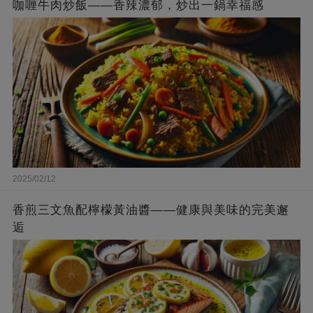
咖喱牛肉炒飯——香辣濃郁，炒出一鍋幸福感
2025/02/12
香煎三文魚配檸檬黃油醬——健康與美味的完美邂
逅