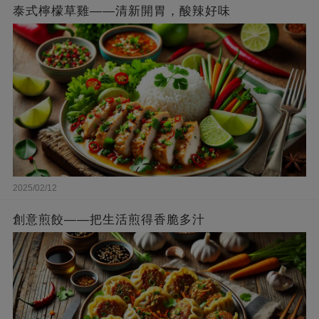
泰式檸檬草雞——清新開胃，酸辣好味
2025/02/12
創意煎餃——把生活煎得香脆多汁