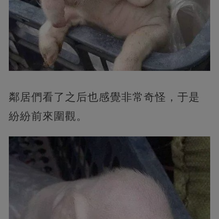
鄰居們看了之后也感覺非常奇怪，于是
紛紛前來圍觀。