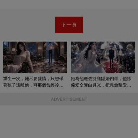
下一頁
重生一次，她不要愛情，只想帶
她為他廢去雙腿隱婚四年，他卻
著孩子遠離他，可那個曾經冷漠
偏愛全隊白月光，把救命摯愛當
的男人，一次次將她逼入懷中...
成畢生負擔
ADVERTISEMENT