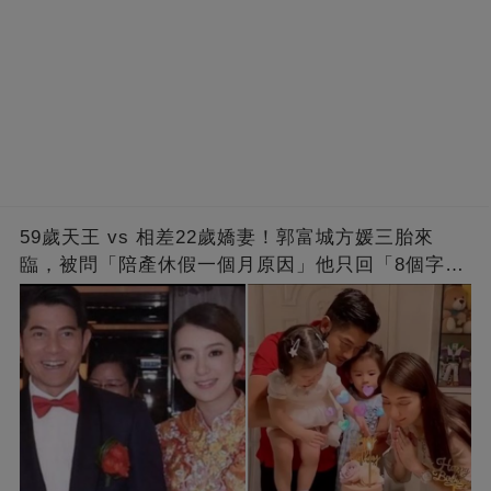
59歲天王 vs 相差22歲嬌妻！郭富城方媛三胎來
臨，被問「陪產休假一個月原因」他只回「8個字」
被贊爆