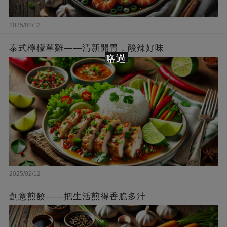
2025/02/12
泰式檸檬草雞——清新開胃，酸辣好味
略過
2025/02/12
創意煎餃——把生活煎得香脆多汁