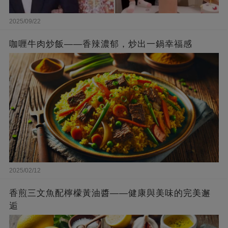
2025/09/22
咖喱牛肉炒飯——香辣濃郁，炒出一鍋幸福感
2025/02/12
香煎三文魚配檸檬黃油醬——健康與美味的完美邂
逅