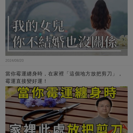
2024/08/20
當你霉運纏身時，在家裡「這個地方放把剪刀」，
霉運直接變好運！