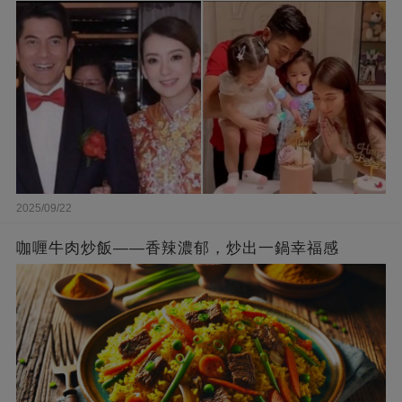
被贊爆
2025/09/22
咖喱牛肉炒飯——香辣濃郁，炒出一鍋幸福感