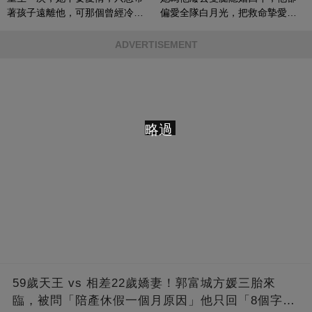
著孩子遠離他，可那個曾經冷漠
偏愛全隊白月光，把救命摯愛當
的男人，一次次將她逼入懷中...
成畢生負擔
ADVERTISEMENT
略過
59歲天王 vs 相差22歲嬌妻！郭富城方媛三胎來
臨，被問「陪產休假一個月原因」他只回「8個字」