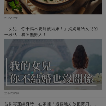
2025/02/11
「女兒，你千萬不要隨便結婚！」媽媽送給女兒的
一段話，看哭無數人！
2024/08/20
當你霉運纏身時，在家裡「這個地方放把剪刀」，