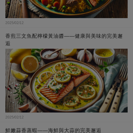
2025/02/12
香煎三文魚配檸檬黃油醬——健康與美味的完美邂
逅
2025/02/12
鮮嫩蒜香蒸蝦——海鮮與大蒜的完美邂逅