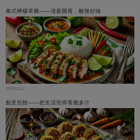
泰式檸檬草雞——清新開胃，酸辣好味
2025/02/12
創意煎餃——把生活煎得香脆多汁