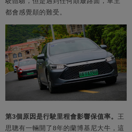
駛體驗，但是遇到任何顛簸路面，車主
都會感覺顛的難受。
第3個原因是行駛里程會影響保值率。
王
思聰有一輛開了8年的蘭博基尼大牛，這