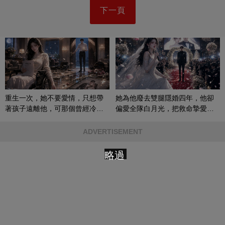
下一頁
重生一次，她不要愛情，只想帶
她為他廢去雙腿隱婚四年，他卻
著孩子遠離他，可那個曾經冷漠
偏愛全隊白月光，把救命摯愛當
的男人，一次次將她逼入懷中...
成畢生負擔
ADVERTISEMENT
略過