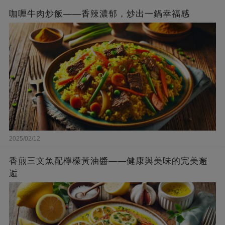
咖喱牛肉炒飯——香辣濃郁，炒出一鍋幸福感
2025/02/12
香煎三文魚配檸檬黃油醬——健康與美味的完美邂
逅