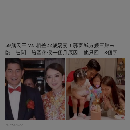
59歲天王 vs 相差22歲嬌妻！郭富城方媛三胎來
臨，被問「陪產休假一個月原因」他只回「8個字」
被贊爆
2025/09/22