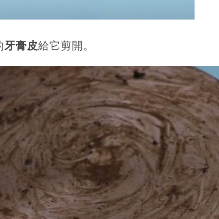
的
牙膏皮
給它剪開。