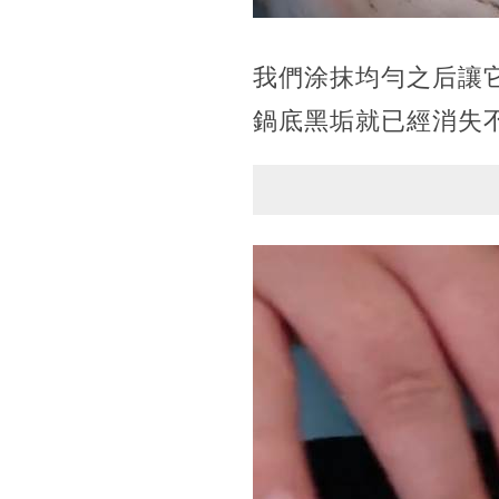
我們涂抹均勻之后讓
鍋底黑垢就已經消失