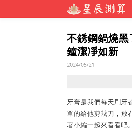
不銹鋼鍋燒黑
鐘潔凈如新
2024/05/21
牙膏是我們每天刷牙
單的給他剪幾刀，放
著小編一起來看看吧