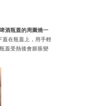
啤酒瓶蓋的周圍燒一
下蓋在瓶蓋上，用手輕
瓶蓋受熱後會膨脹變