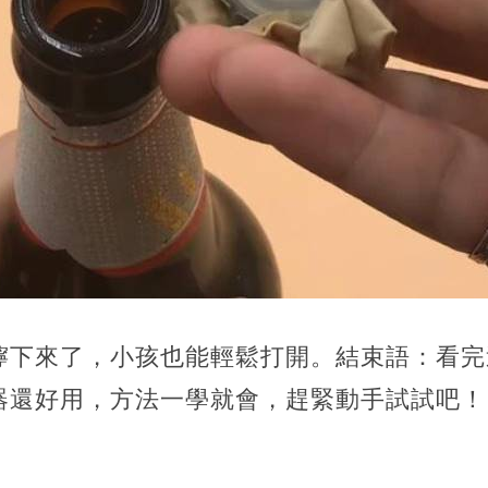
擰下來了，小孩也能輕鬆打開。結束語：看完
器還好用，方法一學就會，趕緊動手試試吧！