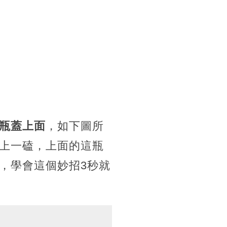
瓶蓋上面
，如下圖所
上一磕，上面的這瓶
，學會這個妙招3秒就