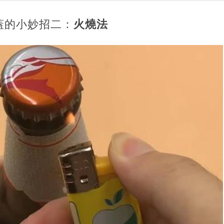
蓋的小妙招二：
火燒法