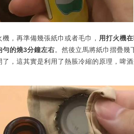
火機，再準備幾張紙巾或者毛巾，
用打火機在
均勻的燒3分鐘左右
。然後立馬將紙巾摺疊幾
開了，這其實是利用了熱脹冷縮的原理，啤酒