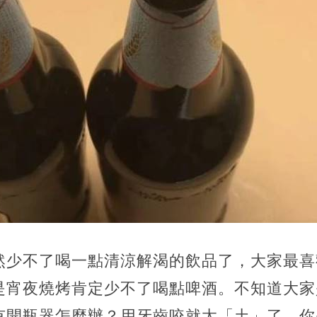
然少不了喝一點清涼解渴的飲品了，大家最喜
是宵夜燒烤肯定少不了喝點啤酒。不知道大家
有開瓶器怎麼辦？用牙齒咬就太「土」了，你