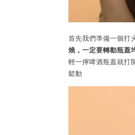
首先我們準備一個打
燒，一定要轉動瓶蓋
輕一擰啤酒瓶蓋就打
鬆動