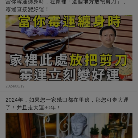
當你霉運纏身時，在家裡「這個地方放把剪刀」，
霉運直接變好運！
2024/08/19
2024年，如果您一家幾口都在里邊，那您可走大運
了！并且走大運30年！