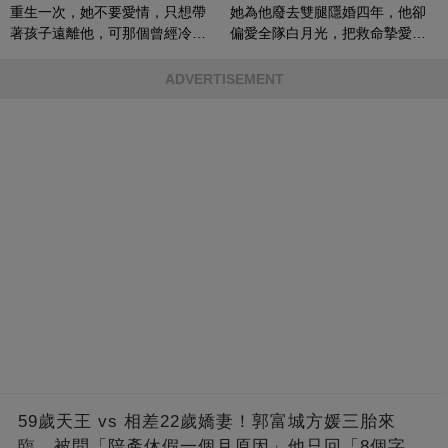
重生一次，她不要愛情，只想帶
她為他廢去雙腿隱婚四年，他卻
著孩子遠離他，可那個曾經冷漠
偏愛全隊白月光，把救命摯愛當
的男人，一次次將她逼入懷中...
成畢生負擔
ADVERTISEMENT
59歲天王 vs 相差22歲嬌妻！郭富城方媛三胎來
臨，被問「陪產休假一個月原因」他只回「8個字」