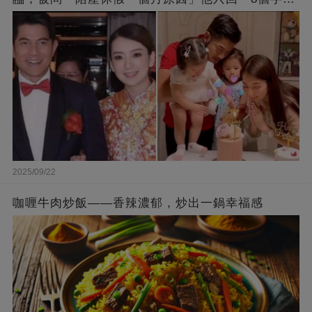
被贊爆
2025/09/22
咖喱牛肉炒飯——香辣濃郁，炒出一鍋幸福感