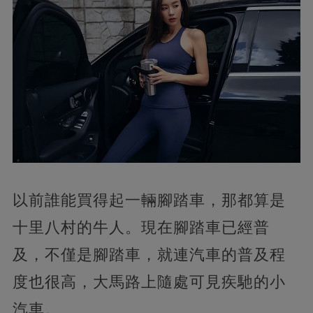
以前誰能買得起一輛腳踏車，那都算是
十里八村的牛人。現在腳踏車已經普
及，不僅是腳踏車，就連汽車的普及程
度也很高，大馬路上隨處可見疾馳的小
汽車。