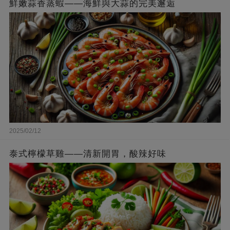
鮮嫩蒜香蒸蝦——海鮮與大蒜的完美邂逅
2025/02/12
泰式檸檬草雞——清新開胃，酸辣好味