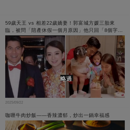
59歲天王 vs 相差22歲嬌妻！郭富城方媛三胎來
臨，被問「陪產休假一個月原因」他只回「8個字」
被贊爆
略過
2025/09/22
咖喱牛肉炒飯——香辣濃郁，炒出一鍋幸福感