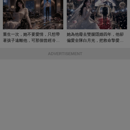
重生一次，她不要愛情，只想帶
她為他廢去雙腿隱婚四年，他卻
著孩子遠離他，可那個曾經冷漠
偏愛全隊白月光，把救命摯愛當
的男人，一次次將她逼入懷中...
成畢生負擔
ADVERTISEMENT