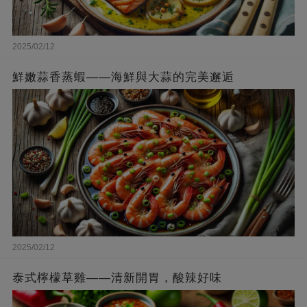
2025/02/12
鮮嫩蒜香蒸蝦——海鮮與大蒜的完美邂逅
2025/02/12
泰式檸檬草雞——清新開胃，酸辣好味