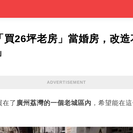
「買26坪老房」當婚房，改造
」
ADVERTISEMENT
買在了
廣州荔灣的一個老城區內
，希望能在這