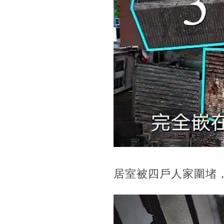
居室被四戶人家圍堵