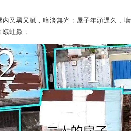
屋內又黑又臟，暗淡無光；屋子年頭過久，墻
白蟻蛀蟲；