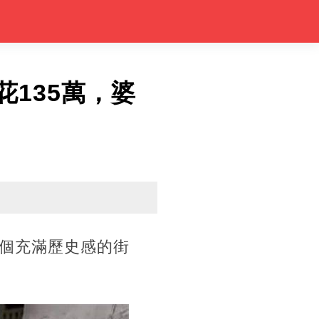
花135萬，婆
個充滿歷史感的街