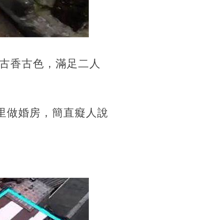
古香古色，滿足二人
里做婚房，簡直癡人說