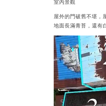
室內景觀
屋外的門破舊不堪，
地面長滿青苔，還有