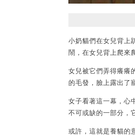
小奶貓們在女兒背上
鬧，在女兒背上爬來
女兒被它們弄得癢癢
的毛發，臉上露出了
女子看著這一幕，心
不可或缺的一部分，
或許，這就是養貓的