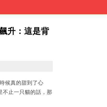
飆升：這是背
時候真的甜到了心
里不止一只貓的話，那