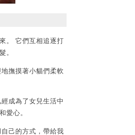
來。 它們互相追逐打
髮。
輕地撫摸著小貓們柔軟
已經成為了女兒生活中
和愛心。
用自己的方式，帶給我