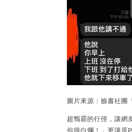
圖片來源：臉書社團
超鴨霸的行徑，讓網
你很白爛！」更讓原