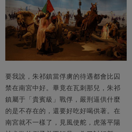
要我說，朱祁鎮當俘虜的待遇都會比囚
禁在南宮中好。畢竟在瓦刺那兒，朱祁
鎮屬于「貴賓級」戰俘，嚴刑逼供什麼
的是不存在的，還要好吃好喝供著。在
南宮就不一樣了，見風使舵，虎落平陽