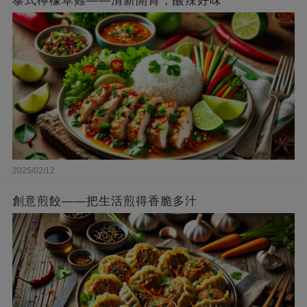
泰式檸檬草雞——清新開胃，酸辣好味
2025/02/12
創意煎餃——把生活煎得香脆多汁