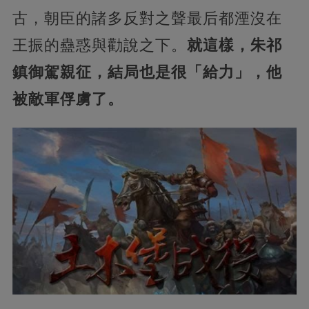
古，朝臣的諸多反對之聲最后都湮沒在
王振的蠱惑與勸說之下。
就這樣，朱祁
鎮御駕親征，結局也是很「給力」，他
被敵軍俘虜了。