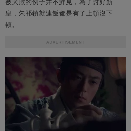
被犬欺的例子并不鮮見，為了討好新
皇，朱祁鎮就連飯都是有了上頓沒下
頓。
ADVERTISEMENT