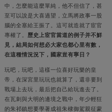
中，怎麼能這麼單純，他不但信了，甚
至可以說是大喜過望，立馬將政事一股
腦的全塞給王振了。這可就造就了宦官
專權了。
歷史上宦官當道的例子并不鮮
見，結局如何想必大家也都心里有數，
在這種情況況下，國家豈有寧日？
玩吧，玩吧，這樣一位喜好玩樂的皇
帝，在深宮里玩玩也就算了，還非要到
戰場上去玩，最后把自己給玩進去了。
在瓦刺與大明的邊境之戰中，年少輕狂
的朱祁鎮想要學著成祖朱棣御駕親征蒙