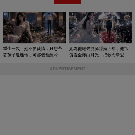
重生一次，她不要愛情，只想帶
她為他廢去雙腿隱婚四年，他卻
著孩子遠離他，可那個曾經冷漠
偏愛全隊白月光，把救命摯愛當
的男人，一次次將她逼入懷中...
成畢生負擔
ADVERTISEMENT