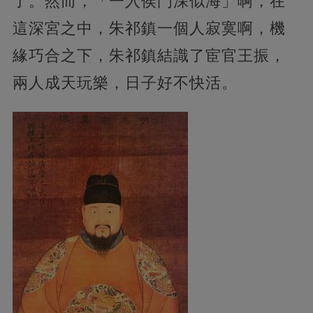
了。然而，「一入侯門深似海」啊，在
這深宮之中，朱祁鎮一個人寂寞啊，機
緣巧合之下，朱祁鎮結識了宦官王振，
兩人成天玩樂，日子好不快活。