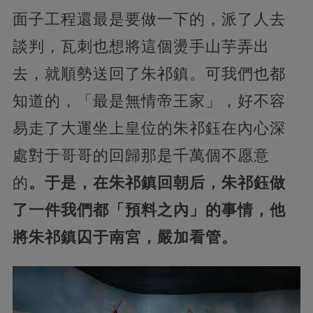
面子工程還最是要做一下的，派了人去
談判，瓦刺也想將這個燙手山芋弄出
去，就順勢送回了朱祁鎮。可我們也都
知道的，「最是無情帝王家」，好不容
易走了大運坐上皇位的朱祁鈺在內心深
處對于哥哥的回歸那是千萬個不愿意
的
。于是，在朱祁鎮回朝后，朱祁鈺做
了一件我們都「預料之內」的事情，他
將朱祁鎮囚于南宮，嚴加看管。