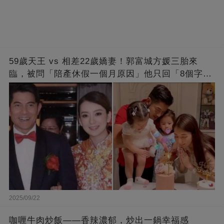
59歲天王 vs 相差22歲嬌妻！郭富城方媛三胎來
臨，被問「陪產休假一個月原因」他只回「8個字」
被贊爆
2025/09/22
咖喱牛肉炒飯——香辣濃郁，炒出一鍋幸福感