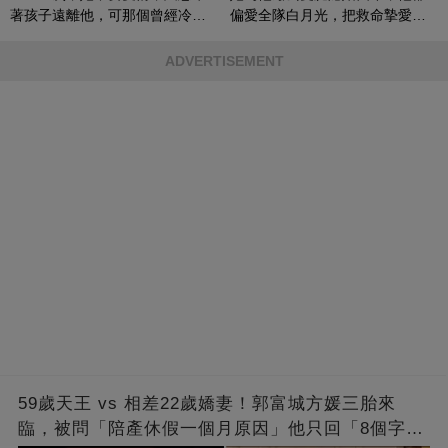
著孩子遠離他，可那個曾經冷漠
偏愛全隊白月光，把救命摯愛當
的男人，一次次將她逼入懷中...
成畢生負擔
ADVERTISEMENT
59歲天王 vs 相差22歲嬌妻！郭富城方媛三胎來
臨，被問「陪產休假一個月原因」他只回「8個字」