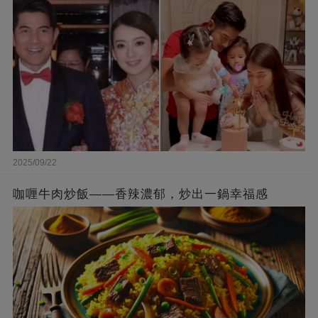
被贊爆
2025/09/22
咖喱牛肉炒飯——香辣濃郁，炒出一鍋幸福感