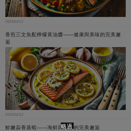
2025/02/12
香煎三文魚配檸檬黃油醬——健康與美味的完美邂
逅
2025/02/12
略過
鮮嫩蒜香蒸蝦——海鮮與大蒜的完美邂逅