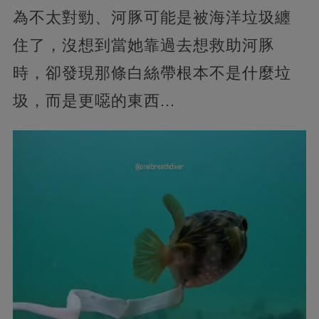
為不太對勁、河豚可能是被海洋垃圾纏
住了，沒想到當她靠過去想救助河豚
時，卻發現那條白絲帶根本不是什麼垃
圾，而是更噁的東西...