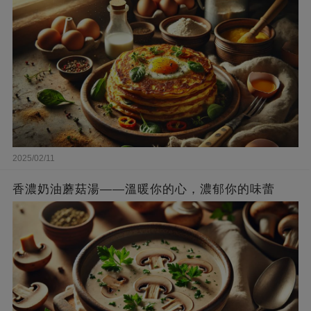
2025/02/11
香濃奶油蘑菇湯——溫暖你的心，濃郁你的味蕾