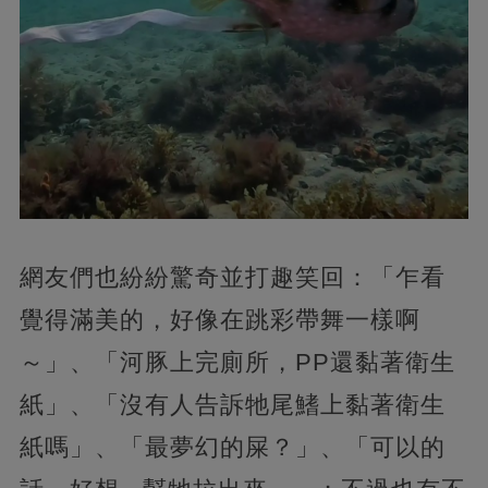
網友們也紛紛驚奇並打趣笑回：「乍看
覺得滿美的，好像在跳彩帶舞一樣啊
～」、「河豚上完廁所，PP還黏著衛生
紙」、「沒有人告訴牠尾鰭上黏著衛生
紙嗎」、「最夢幻的屎？」、「可以的