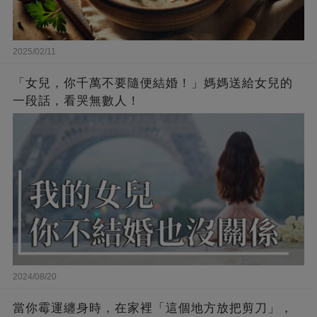
2025/02/11
「女兒，你千萬不要隨便結婚！」媽媽送給女兒的
一段話，看哭無數人！
2024/08/20
當你霉運纏身時，在家裡「這個地方放把剪刀」，