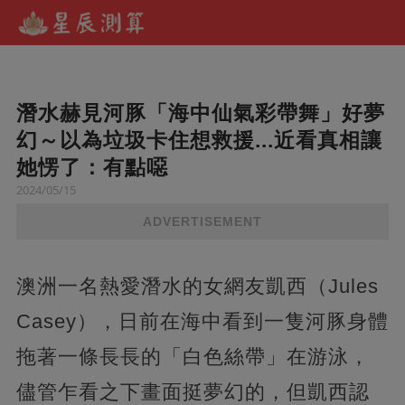
潛水赫見河豚「海中仙氣彩帶舞」好夢
幻～以為垃圾卡住想救援...近看真相讓
她愣了：有點噁
2024/05/15
ADVERTISEMENT
澳洲一名熱愛潛水的女網友凱西（Jules
Casey），日前在海中看到一隻河豚身體
拖著一條長長的「白色絲帶」在游泳，
儘管乍看之下畫面挺夢幻的，但凱西認