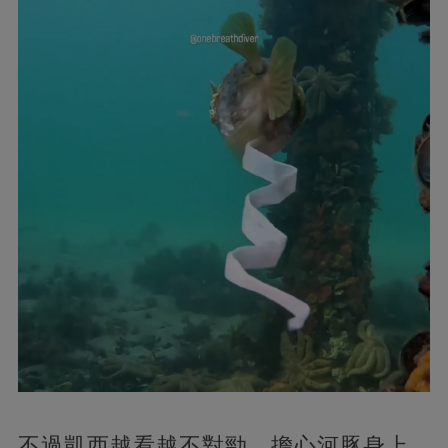
不過凱西越看越不對勁，擔心河豚身上