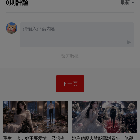
0則評論
最新
暫無數據
下一頁
重生一次，她不要愛情，只想帶
她為他廢去雙腿隱婚四年，他卻