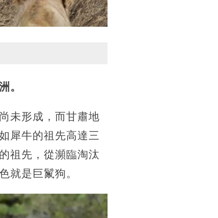
洲。
尚未形成，而甘肅地
如犀牛的祖先高達三
的祖先，從瀕臨淘汰
色就是巨鬣狗。