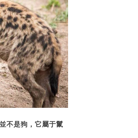
並不是狗，它屬于鬣