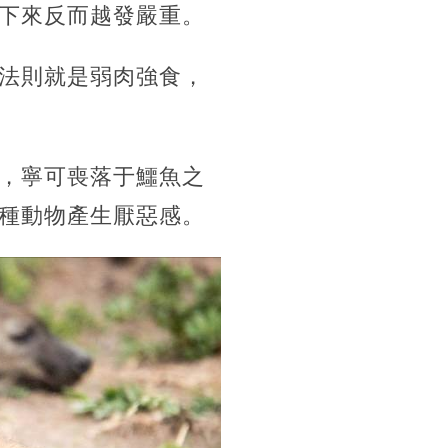
下來反而越發嚴重。
法則就是弱肉強食，
，寧可喪落于鱷魚之
種動物產生厭惡感。