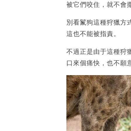
被它們咬住，就不會
別看鬣狗這種狩獵方
這也不能被指責。
不過正是由于這種狩
口來個痛快，也不願