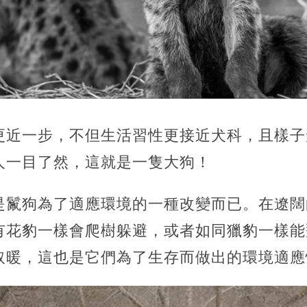
更近一步，不但生活習性更接近犬科，且樣子
人一目了然，這就是一隻大狗！
是鬣狗為了適應環境的一種改變而已。在遼闊
有花豹一樣會爬樹躲避，或者如同獵豹一樣能
取暖，這也是它們為了生存而做出的環境適應