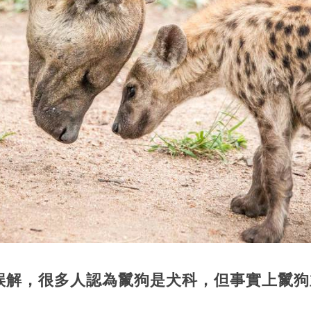
誤解，很多人認為鬣狗是犬科，但事實上鬣狗