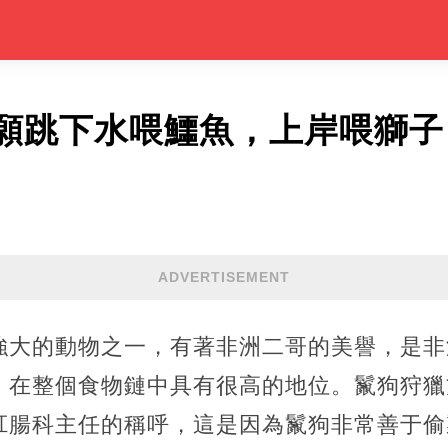
願跳下水喂鱷魚，上岸喂獅子
ADVERTISEMENT
強大的動物之一，有著非洲二哥的美譽，是非
，在整個食物鏈中具有很高的地位。鬣狗狩獵
肛腸科主任的稱呼，這是因為鬣狗非常善于偷