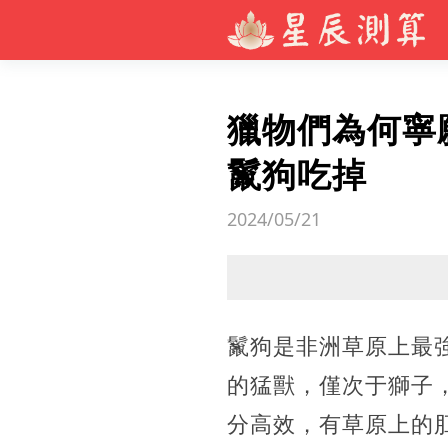
獵物們為何寧
鬣狗吃掉
2024/05/21
鬣狗是非洲草原上最
的猛獸，僅次于獅子
分高效，有草原上的