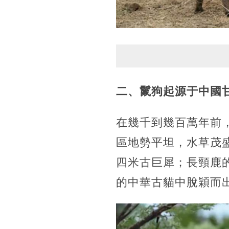
二、鬣狗起源于中國
在幾千到幾百萬年前
區地勢平坦，水草茂
四米古巨犀；長頸鹿
的中華古貓中脫穎而