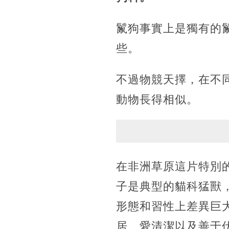
鬣狗事實上是獨有的
些。
不過物競天擇，在不
動物長得相似。
在非洲草原這片特別
子是典型的貓科猛獸
形態和習性上差異巨
居、愛清潔以及善于