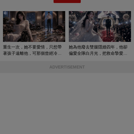
重生一次，她不要愛情，只想帶
她為他廢去雙腿隱婚四年，他卻
著孩子遠離他，可那個曾經冷漠
偏愛全隊白月光，把救命摯愛當
的男人，一次次將她逼入懷中...
成畢生負擔
ADVERTISEMENT