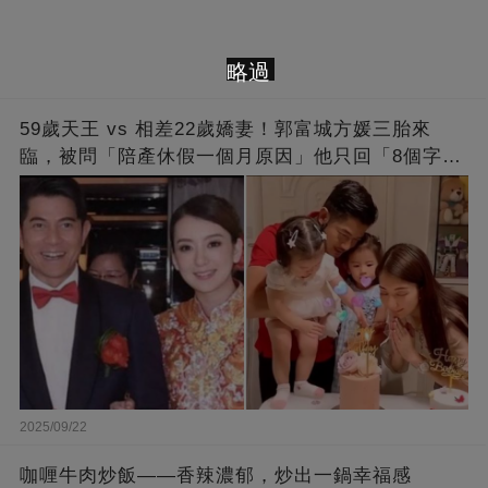
略過
59歲天王 vs 相差22歲嬌妻！郭富城方媛三胎來
臨，被問「陪產休假一個月原因」他只回「8個字」
被贊爆
2025/09/22
咖喱牛肉炒飯——香辣濃郁，炒出一鍋幸福感