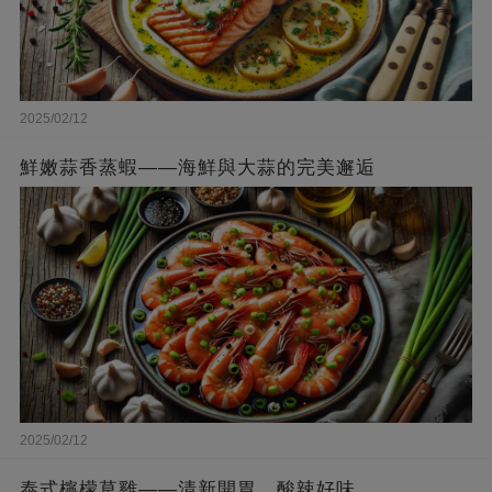
2025/02/12
鮮嫩蒜香蒸蝦——海鮮與大蒜的完美邂逅
2025/02/12
泰式檸檬草雞——清新開胃，酸辣好味