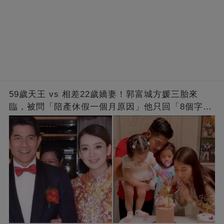
59歲天王 vs 相差22歲嬌妻！郭富城方媛三胎來
臨，被問「陪產休假一個月原因」他只回「8個字」
被贊爆