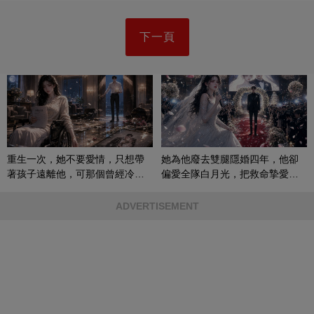
下一頁
重生一次，她不要愛情，只想帶
她為他廢去雙腿隱婚四年，他卻
著孩子遠離他，可那個曾經冷漠
偏愛全隊白月光，把救命摯愛當
的男人，一次次將她逼入懷中...
成畢生負擔
ADVERTISEMENT