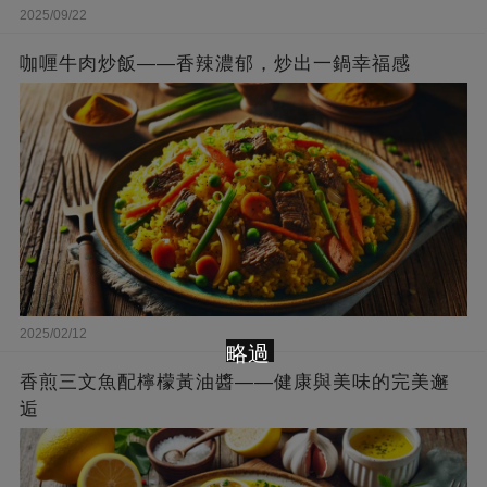
2025/09/22
咖喱牛肉炒飯——香辣濃郁，炒出一鍋幸福感
2025/02/12
略過
香煎三文魚配檸檬黃油醬——健康與美味的完美邂
逅