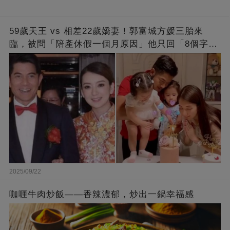
59歲天王 vs 相差22歲嬌妻！郭富城方媛三胎來
臨，被問「陪產休假一個月原因」他只回「8個字」
被贊爆
2025/09/22
咖喱牛肉炒飯——香辣濃郁，炒出一鍋幸福感