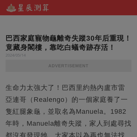
巴西家庭寵物龜離奇失蹤30年后重現！
竟藏身閣樓，靠吃白蟻奇跡存活！
2024/05/14
ADVERTISEMENT
生命力太強大了！巴西里約熱內盧市雷
亞連哥（Realengo）的一個家庭養了一
隻紅腿象龜，並取名為Manuela。1982
年時，Manuela離奇失蹤，家人到處尋找
都沒有發現牠。大家本以為再也無法找