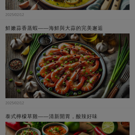
2025/02/12
鮮嫩蒜香蒸蝦——海鮮與大蒜的完美邂逅
2025/02/12
泰式檸檬草雞——清新開胃，酸辣好味