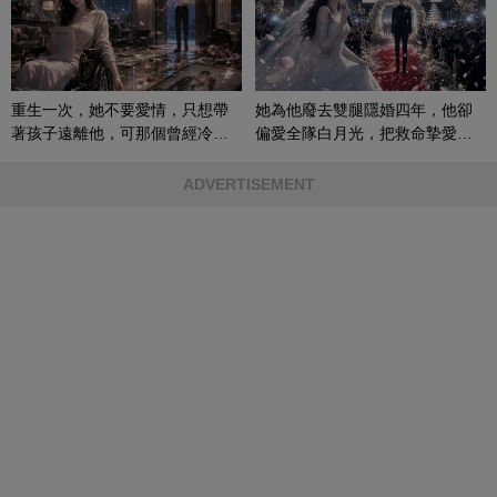
重生一次，她不要愛情，只想帶
她為他廢去雙腿隱婚四年，他卻
著孩子遠離他，可那個曾經冷漠
偏愛全隊白月光，把救命摯愛當
的男人，一次次將她逼入懷中...
成畢生負擔
ADVERTISEMENT