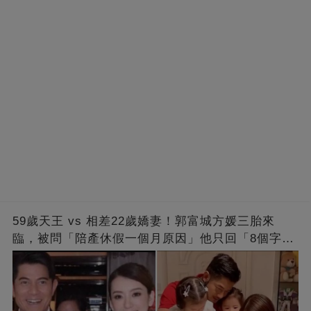
59歲天王 vs 相差22歲嬌妻！郭富城方媛三胎來
臨，被問「陪產休假一個月原因」他只回「8個字」
被贊爆