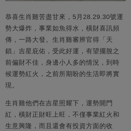
恭喜生肖雞苦盡甘來，5月28.29.30號運
勢大爆炸，事業如魚得水，橫財喜訊頻
傳，一路大發。生肖雞審辨官得「天
鎖」吉星庇佑，受此好運，有望擺脫之
前偏財不佳，身邊小人多的情況，到時
候運勢紅火，之前所期盼的生活即將實
現。
生肖雞他們在吉星照耀下，運勢開門
紅，橫財正財旺上旺，不僅事業紅火和
生意興隆，而且還會有投資方面的收