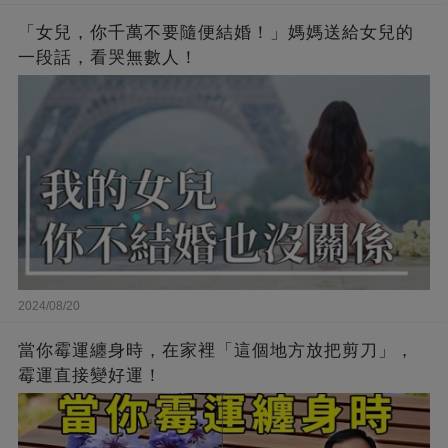
「女兒，你千萬不要隨便結婚！」媽媽送給女兒的
一段話，看哭無數人！
2024/08/20
當你霉運纏身時，在家裡「這個地方放把剪刀」，
霉運直接變好運！