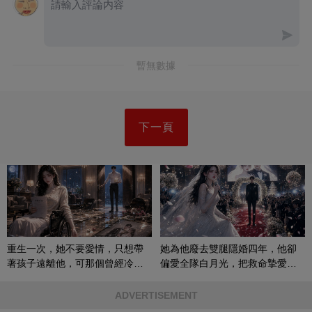
暫無數據
下一頁
重生一次，她不要愛情，只想帶
她為他廢去雙腿隱婚四年，他卻
著孩子遠離他，可那個曾經冷漠
偏愛全隊白月光，把救命摯愛當
的男人，一次次將她逼入懷中...
成畢生負擔
ADVERTISEMENT