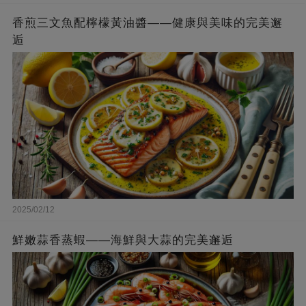
香煎三文魚配檸檬黃油醬——健康與美味的完美邂
逅
2025/02/12
鮮嫩蒜香蒸蝦——海鮮與大蒜的完美邂逅