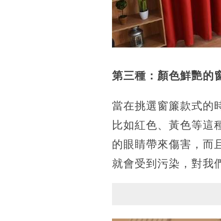
第三種：顏色鮮艷的
當在挑選窗簾款式的
比如紅色、黃色等這
的眼睛帶來傷害，而
就會受到污染，對我