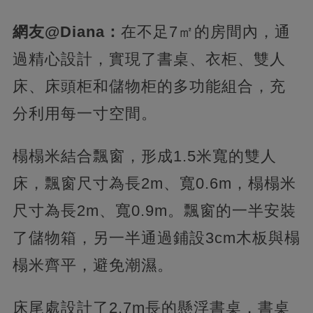
網友@Diana：
在不足7㎡的房間內，通
過精心設計，實現了書桌、衣柜、雙人
床、床頭柜和儲物柜的多功能組合，充
分利用每一寸空間。
榻榻米結合飄窗，形成1.5米寬的雙人
床，飄窗尺寸為長2m、寬0.6m，榻榻米
尺寸為長2m、寬0.9m。飄窗的一半安裝
了儲物箱，另一半通過鋪設3cm木板與榻
榻米齊平，避免潮濕。
床尾處設計了2.7m長的懸浮書桌，書桌