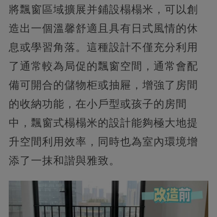
將飄窗區域擴展并鋪設榻榻米，可以創
造出一個溫馨舒適且具有日式風情的休
息或學習角落。這種設計不僅充分利用
了通常較為局促的飄窗空間，通常會配
備可開合的儲物柜或抽屜，增強了房間
的收納功能，在小戶型或孩子的房間
中，飄窗式榻榻米的設計能夠極大地提
升空間利用效率，同時也為室內環境增
添了一抹和諧與雅致。