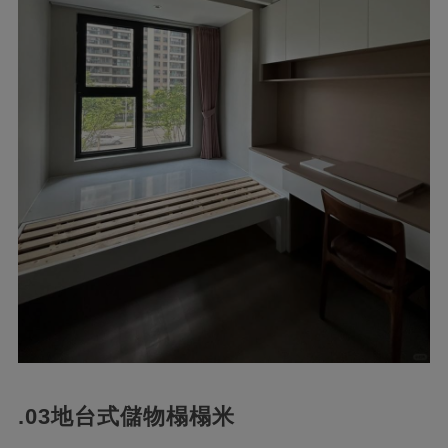
.03地台式儲物榻榻米