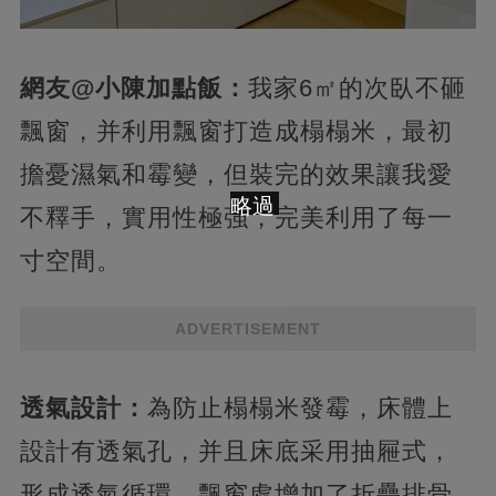
網友@小陳加點飯：
我家6㎡的次臥不砸
飄窗，并利用飄窗打造成榻榻米，最初
擔憂濕氣和霉變，但裝完的效果讓我愛
略過
不釋手，實用性極強，完美利用了每一
寸空間。
ADVERTISEMENT
透氣設計：
為防止榻榻米發霉，床體上
設計有透氣孔，并且床底采用抽屜式，
形成透氣循環，飄窗處增加了折疊排骨