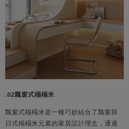
.02飄窗式榻榻米
飄窗式榻榻米是一種巧妙結合了飄窗與
日式榻榻米元素的家居設計理念，通過