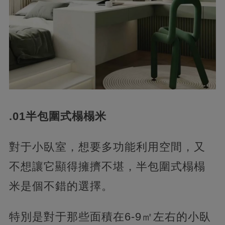
.01半包圍式榻榻米
對于小臥室，想要多功能利用空間，又
不想讓它顯得擁擠不堪，半包圍式榻榻
米是個不錯的選擇。
特別是對于那些面積在6-9㎡左右的小臥