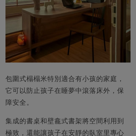
包圍式榻榻米特別適合有小孩的家庭，
它可以防止孩子在睡夢中滾落床外，保
障安全。
集成的書桌和壁龕式書架將空間利用到
極致，還能讓孩子在安靜的臥室里專心