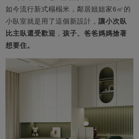
如今流行新式榻榻米，鄰居姐姐家6㎡的
小臥室就是用了這個新設計，
讓小次臥
比主臥還受歡迎
，
孩子、爸爸媽媽搶著
想要住。